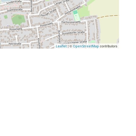
| ©
contributors
Leaflet
OpenStreetMap